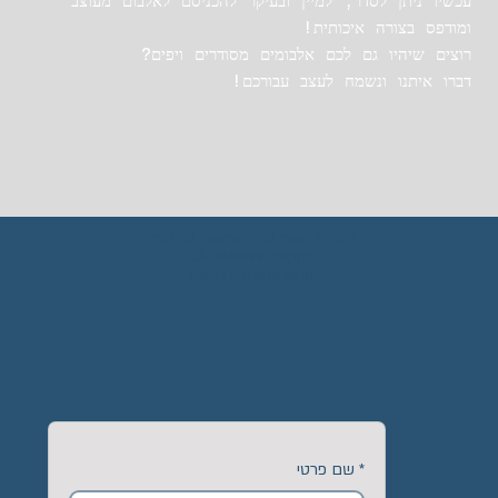
עכשיו ניתן לסדר, למיין ובעיקר להכניסם לאלבום מעוצב
ומודפס בצורה איכותית!
רוצים שיהיו גם לכם אלבומים מסודרים ויפים?
דברו איתנו ונשמח לעצב עבורכם!
לקבלת הצעת מחיר שתעשה לכם סדר
התקשרו 03-9369999
או מלאו פרטים בטופס
*
שם פרטי